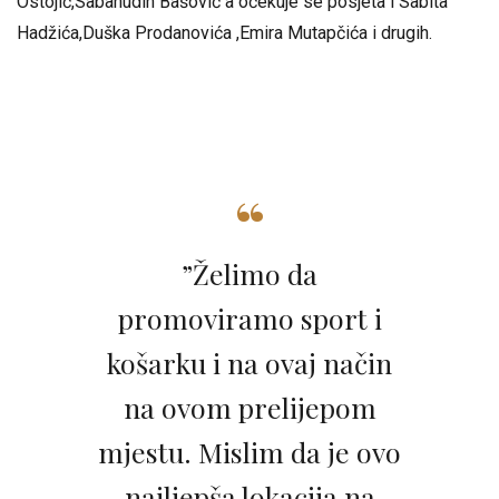
Ostojić,Sabahudin Bašović a očekuje se posjeta i Sabita
Hadžića,Duška Prodanovića ,Emira Mutapčića i drugih.
”Želimo da
promoviramo sport i
košarku i na ovaj način
na ovom prelijepom
mjestu. Mislim da je ovo
najljepša lokacija na