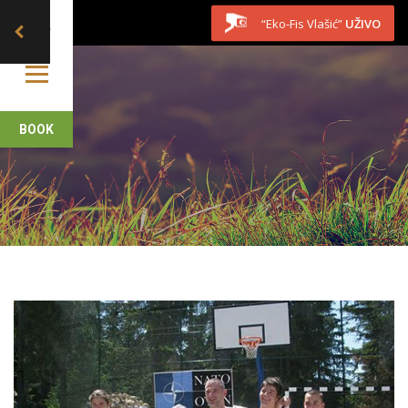
Skip to content
“Eko-Fis Vlašić”
UŽIVO
BOOK