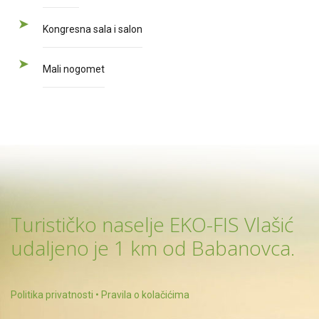
Kongresna sala i salon
Mali nogomet
Turističko naselje EKO-FIS Vlašić
udaljeno je 1 km od Babanovca.
Politika privatnosti
•
Pravila o kolačićima