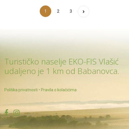
Brojevi stranica objava
1
2
3
Turističko naselje EKO-FIS Vlašić
udaljeno je 1 km od Babanovca.
Politika privatnosti
•
Pravila o kolačićima