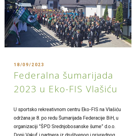
18/09/2023
Federalna šumarijada
2023 u Eko-FIS Vlašiću
U sportsko rekreativnom centru Eko-FIS na Vlašiću
održana je 8. po redu Šumarijada Federacije BiH, u
organizaciji ”ŠPD Srednjobosanske šume” d.o.o.
Donji Vakuf i partnera iz društvenog i privrednog