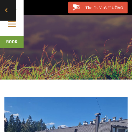
Skip to content
“Eko-Fis Vlašić”
UŽIVO
BOOK