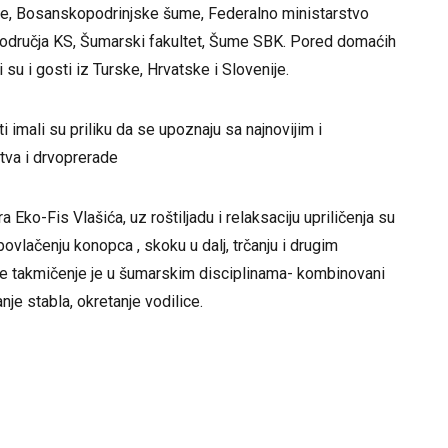
e, Bosanskopodrinjske šume, Federalno ministarstvo
područja KS, Šumarski fakultet, Šume SBK. Pored domaćih
 su i gosti iz Turske, Hrvatske i Slovenije.
i imali su priliku da se upoznaju sa najnovijim i
tva i drvoprerade
ko-Fis Vlašića, uz roštiljadu i relaksaciju upriličenja su
vlačenju konopca , skoku u dalj, trčanju i drugim
o je takmičenje je u šumarskim disciplinama- kombinovani
je stabla, okretanje vodilice.