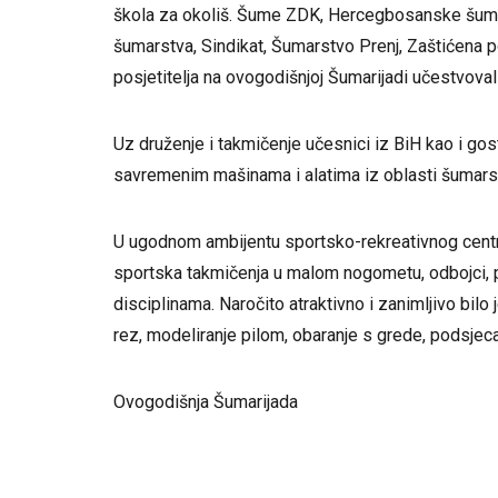
škola za okoliš. Šume ZDK, Hercegbosanske šum
šumarstva, Sindikat, Šumarstvo Prenj, Zaštićena 
posjetitelja na ovogodišnjoj Šumarijadi učestvovali
Uz druženje i takmičenje učesnici iz BiH kao i gost
savremenim mašinama i alatima iz oblasti šumars
U ugodnom ambijentu sportsko-rekreativnog centra E
sportska takmičenja u malom nogometu, odbojci, po
disciplinama. Naročito atraktivno i zanimljivo bil
rez, modeliranje pilom, obaranje s grede, podsjecan
Ovogodišnja Šumarijada