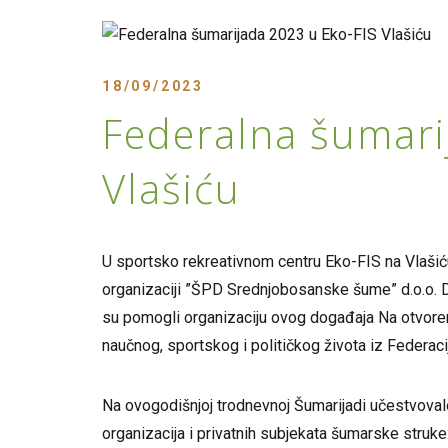
18/09/2023
Federalna šumari
Vlašiću
U sportsko rekreativnom centru Eko-FIS na Vlašiću
organizaciji ”ŠPD Srednjobosanske šume” d.o.o. Do
su pomogli organizaciju ovog događaja Na otvorenj
naučnog, sportskog i političkog života iz Federaci
Na ovogodišnjoj trodnevnoj Šumarijadi učestvoval
organizacija i privatnih subjekata šumarske stru