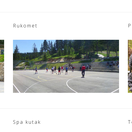
Rukomet
P
Spa kutak
T