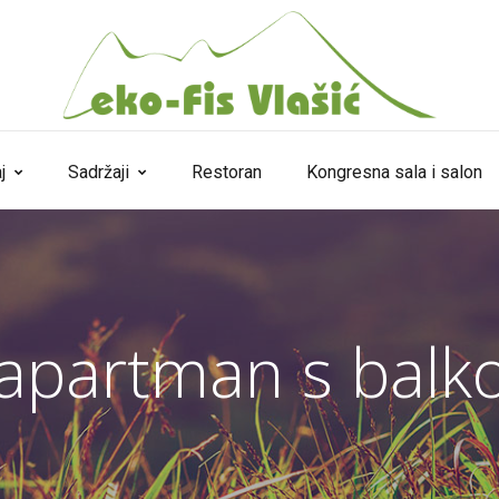
j
Sadržaji
Restoran
Kongresna sala i salon
 apartman s balk