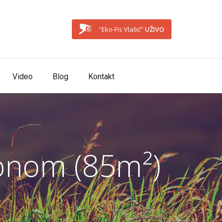
“Eko-Fis Vlašić”
UŽIVO
Video
Blog
Kontakt
onom (85m²)