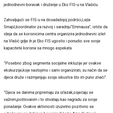
jednodnevni boravak i druženje u Eko FIS-u na Vlašiću.
Zahvaljujući se FIS-u na dosadašnjoj podršci,Lejla
Smajić,koordinator za razvoj i saradnju”Emmausa”, ističe da
ideja da se korisnicima centra organizira jednodnevni izlet
na Vlašić gdje ih je Eko FIS ugostio i ponudio sve svoje
kapacitete korisna sa mnogo aspekata.
”Posebno zbog segmenta socijalne inkluzije jer ovakve
ekskurzije,koje nastojimo i sami organizirati, su način da se
djeca druže i razmjenjuju svoja iskustva što im puno znači”.
”Djeca se danima pripremaju za izlazak,osjećaju se
važnim,poštovanim i to shvataju kao nagradu za svoje
ponašanje. Ovakve aktivnosti izuzetno pozitivno se