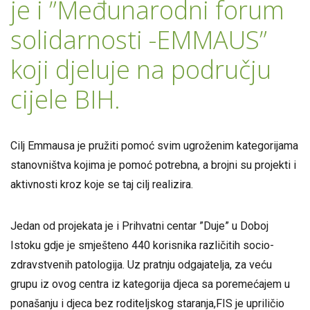
je i ”Međunarodni forum
solidarnosti -EMMAUS”
koji djeluje na području
cijele BIH.
Cilj Emmausa je pružiti pomoć svim ugroženim kategorijama
stanovništva kojima je pomoć potrebna, a brojni su projekti i
aktivnosti kroz koje se taj cilj realizira.
Jedan od projekata je i Prihvatni centar ”Duje” u Doboj
Istoku gdje je smješteno 440 korisnika različitih socio-
zdravstvenih patologija. Uz pratnju odgajatelja, za veću
grupu iz ovog centra iz kategorija djeca sa poremećajem u
ponašanju i djeca bez roditeljskog staranja,FIS je upriličio