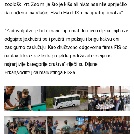
zoološki vrt. Žao mi je što je kiša ali ništa nas nije spriječilo
da dođemo na Vlašić. Hvala Eko FIS-u na gostoprimstvu”.
”Zadovoljstvo je bilo i naše-upoznati tu divnu djecu i njihove
odgajatelje,družiti se i pružiti im pažnju i brigu kakvu oni
zasigurno zaslužuju. Kao društveno odgovorna firma FIS će
nastaviti kroz različite projekte podržavati socijalno
najranjivije kategorije društva”-riječi su Dijane
Brkan,voditeljica marketinga FIS-a.