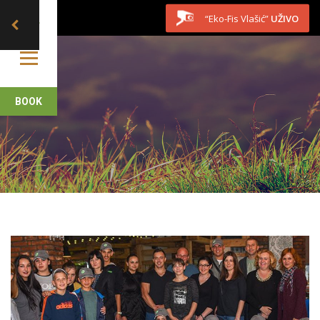
Skip to content
“Eko-Fis Vlašić”
UŽIVO
BOOK