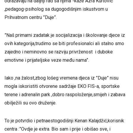
odražavaju na daljnji rad sa njima”-kaže Azra Kurtović
,pedagog-psiholog sa dugogodišnjim iskustvom u
Prihvatnom centru ”Duje”.
”Naš primarni zadatak je socijalizacija i školovanje djece iz
ovih kategorija,trudimo se biti profesionalci ali stalno smo
zajedno i neminovno se razviju privrženost i duboke
emotivne i prijateljske veze među nama”.
Iako ,na žalost,zbog lošeg vremena djeca iz ”Duje” nisu
mogla iskoristiti otvorene sadržaje EKO FIS-a, sportske
terene i adrenalin park ,dobro raspoloženje,smijeh i zabava
obilježili su ovo druženje.
To je potvrdio i petnaestogodišnji Kenan Kalajdžić,korisnik
centra :”Ovdje je extra. Bio sam i prije i obišao sve, i