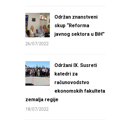
Održan znanstveni
skup “Reforma
javnog sektora u BiH”
26/07/2022
Održani IX. Susreti
katedri za
računovodstvo
ekonomskih fakulteta
zemalja regije
18/07/2022