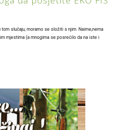
oga da posjetite EKO FIS
, u tom slučaju, moramo se složiti s njim. Naime,nema
im mjestima (a mnogima se posrećilo da na iste i