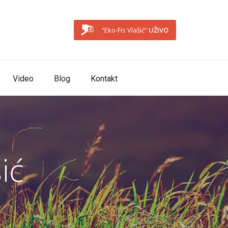
“Eko-Fis Vlašić”
UŽIVO
Video
Blog
Kontakt
ić