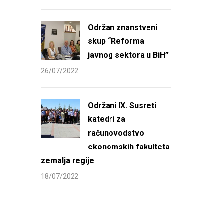
Održan znanstveni
skup “Reforma
javnog sektora u BiH”
26/07/2022
Održani IX. Susreti
katedri za
računovodstvo
ekonomskih fakulteta
zemalja regije
18/07/2022