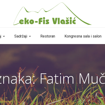
j
Sadržaji
Restoran
Kongresna sala i salon
znaka:
Fatim Muč