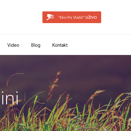
“Eko-Fis Vlašić”
UŽIVO
Video
Blog
Kontakt
ini