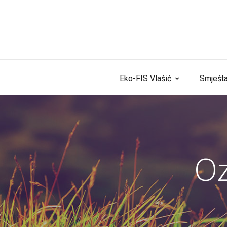
Skip to content
Eko-FIS Vlašić
Smješta
O