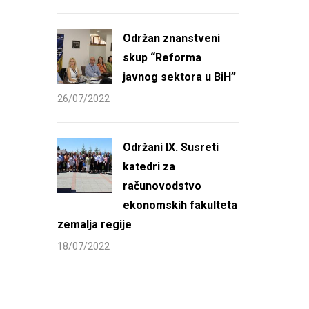
Održan znanstveni
skup “Reforma
javnog sektora u BiH”
26/07/2022
Održani IX. Susreti
katedri za
računovodstvo
ekonomskih fakulteta
zemalja regije
18/07/2022