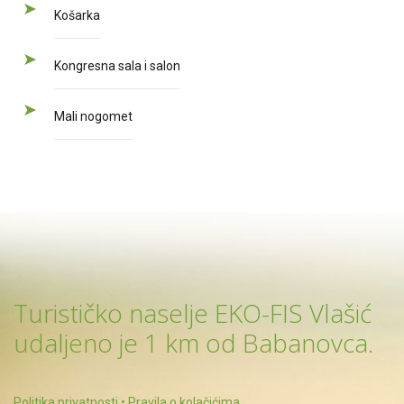
Košarka
Kongresna sala i salon
Mali nogomet
Turističko naselje EKO-FIS Vlašić
udaljeno je 1 km od Babanovca.
Politika privatnosti
•
Pravila o kolačićima