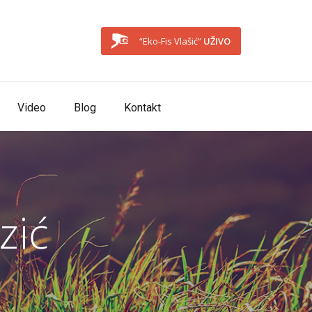
“Eko-Fis Vlašić”
UŽIVO
Video
Blog
Kontakt
zić