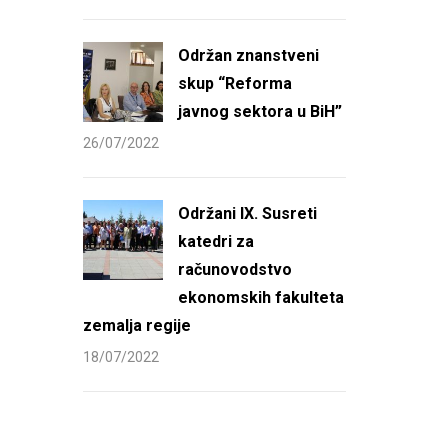
Održan znanstveni
skup “Reforma
javnog sektora u BiH”
26/07/2022
Održani IX. Susreti
katedri za
računovodstvo
ekonomskih fakulteta
zemalja regije
18/07/2022