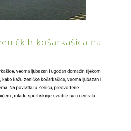
eničkih košarkašica na
arkašice, veoma ljubazan i ugodan domaćin tijekom
je, kako kažu zeničke košarkašice, veoma ljubazan i
rema. Na povratku u Zenicu, predvođene
em , mlade sportiskinje svratile su u centralu