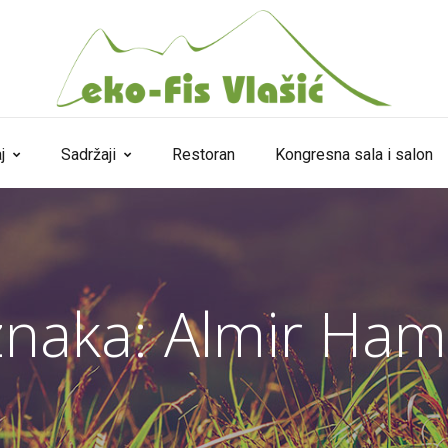
j
Sadržaji
Restoran
Kongresna sala i salon
naka:
Almir Ham