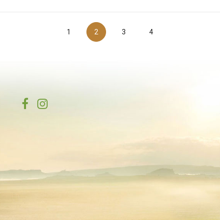
va
1
2
3
4