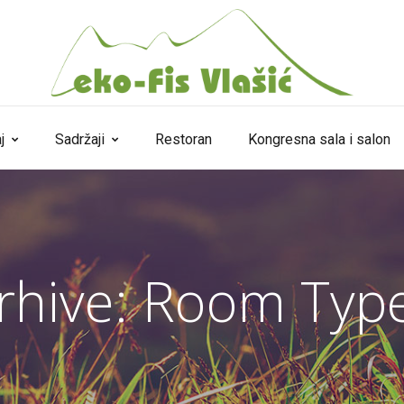
j
Sadržaji
Restoran
Kongresna sala i salon
rhive:
Room Typ